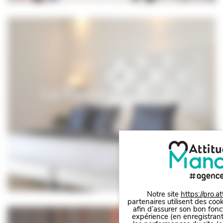
La Place de Marché
Notre site
https://pro.a
partenaires utilisent des cook
afin d’assurer son bon fonc
expérience (en enregistrant