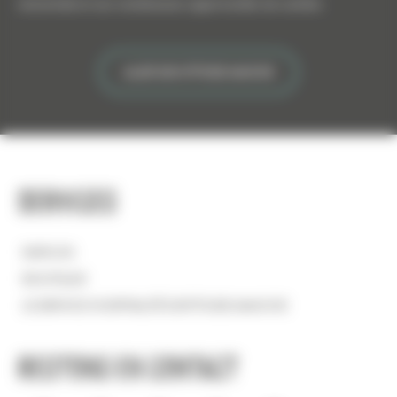
renommée et ses nombreuses opportunités de carrière.
ALLER SUR ATTITUDE MANCHE
Services
EMPLOIS
BOUTIQUE
LE SERVICE HOSPITALITÉ D'ATTITUDE MANCHE
Restons en contact