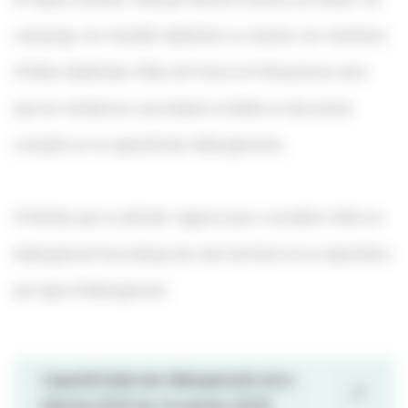
campings, les meublés labellisés ou classés, les chambres
d’hôtes labellisées Gîtes de France et Clévacances ainsi
que les résidences secondaires et édite un document
complet sur la capacité des hébergements.
N’hésitez pas à solliciter l’agence pour connaître l’offre en
hébergement touristique de votre territoire et sa répartition
par type d’hébergement.
Capacité totale des hébergements de la
Manche 2025 (au 1er janvier 2025)