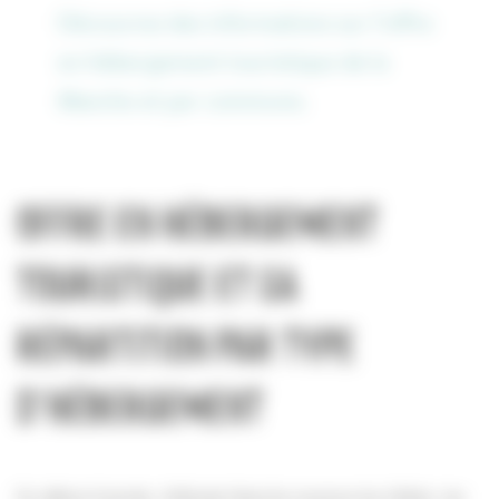
Découvrez des informations sur l’offre
en hébergement touristique de la
Manche et par commune.
Offre en hébergement
touristique et sa
répartition par type
d’hébergement
En début d’année, Attitude Manche recense les hôtels, les