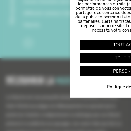
Découvrez aussi
Suivez l’évolution de la fréquentation des
les performances du site (e
permettre de vous connecter 
partager des contenus depuis 
différents secteurs d'activité dans la
de la publicité personnalisée
partenaires. Certains trace
Manche.
Panneau de gestion des cookies
déposés sur notre site. Le
nécessite votre con
TOUT A
TOUT R
PERSON
Découvrir la
manche
Politique de
La Manche est une presqu'île divisée en 8 territoires. Du Mont
Saint-Michel aux plages du Débarquement en passant par la
pointe du Cotentin, le département se distingue par son littoral
préservé, la variété de ses paysages, ses savoir-faire qui font sa