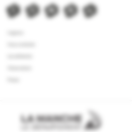
L'agence
Nous contacter
Les adhérents
Observatoire
Presse