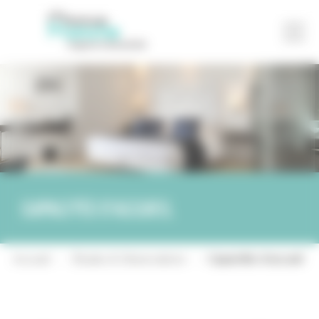
Partager
Contact
Capacités d’accueil
Accueil
-
Études & Observatoire
-
Capacités d’accueil