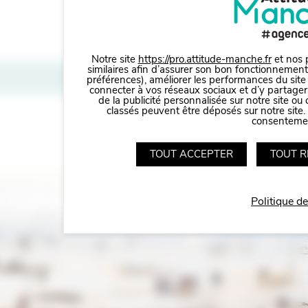
Notre site
https://pro.attitude-manche.fr
et nos p
similaires afin d’assurer son bon fonctionnement
préférences), améliorer les performances du site
connecter à vos réseaux sociaux et d’y partager 
de la publicité personnalisée sur notre site ou
classés peuvent être déposés sur notre site.
consentemen
TOUT ACCEPTER
TOUT R
Politique de