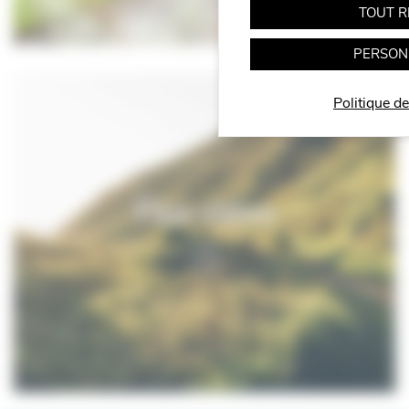
TOUT R
PERSON
Politique de
Flux vision