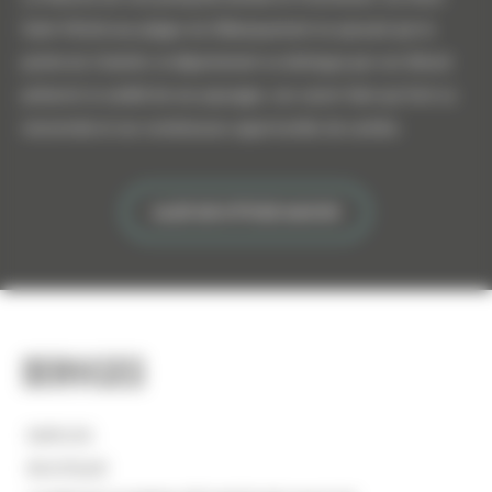
Saint-Michel aux plages du Débarquement en passant par la
pointe du Cotentin, le département se distingue par son littoral
préservé, la variété de ses paysages, ses savoir-faire qui font sa
renommée et ses nombreuses opportunités de carrière.
ALLER SUR ATTITUDE MANCHE
Services
EMPLOIS
BOUTIQUE