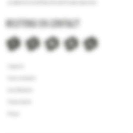
LE SERVICE HOSPITALITÉ D'ATTITUDE MANCHE
Restons en contact
L'agence
Nous contacter
Les adhérents
Observatoire
Presse