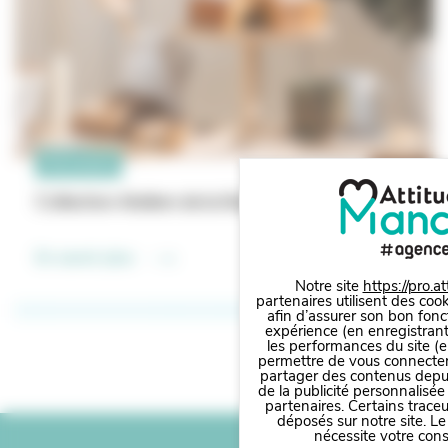
Nouveauté
Collection Ateliers de la Manche
En savoir plus
Notre site
https://pro.a
partenaires utilisent des cook
afin d’assurer son bon fonc
expérience (en enregistrant
les performances du site (e
permettre de vous connecter 
partager des contenus depuis 
de la publicité personnalisée
partenaires. Certains trace
Panneau de gestion des cookies
déposés sur notre site. Le
nécessite votre con