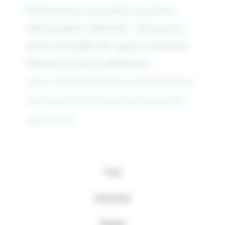
Événements, économie, tourisme,
démographie médicale... Découvrez
toute l'actualité de l'agence Attitude
Manche et de ses adhérents.
*Jusqu'au 9 septembre 2021, l'agence d'attractivité Attitude
Manche portait le nom de Latitude Manche présent dans
plusieurs articles.
Tout
Economie
Emploi