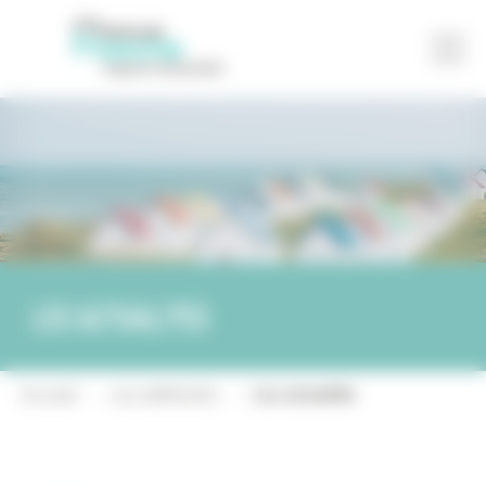
Partager
Contact
Les actualités
Accueil
-
Les adhérents
-
Les actualités