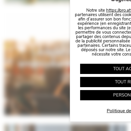
Notre site
https://pro.a
partenaires utilisent des cook
afin d’assurer son bon fonc
expérience (en enregistrant
les performances du site (e
permettre de vous connecter 
partager des contenus depuis 
de la publicité personnalisée
partenaires. Certains trace
Le label marque
Panneau de gestion des cookies
déposés sur notre site. Le
nécessite votre con
employeur territoriale
TOUT A
TOUT R
PERSON
Politique de