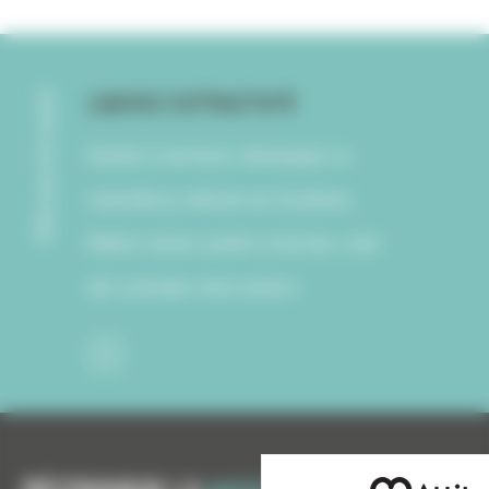
L'Agence d'Attractivité
Découvrez aussi
Révéler le territoire, développer sa
notoriété au-delà de ses frontières,
fédérer acteurs publics et privés, créer
des synergies entre acteurs