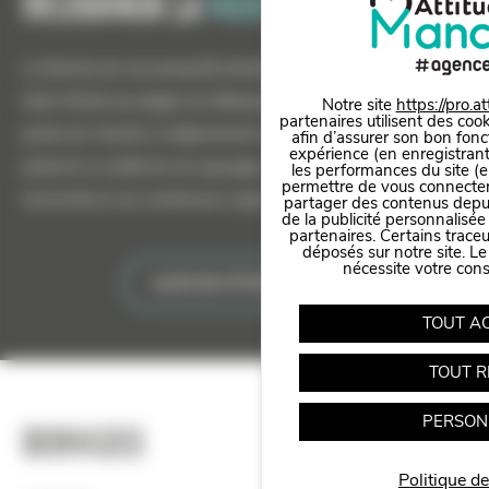
Découvrir la
manche
La Manche est une presqu'île divisée en 8 territoires. Du Mont
Saint-Michel aux plages du Débarquement en passant par la
Notre site
https://pro.a
partenaires utilisent des cook
pointe du Cotentin, le département se distingue par son littoral
afin d’assurer son bon fonc
expérience (en enregistrant
préservé, la variété de ses paysages, ses savoir-faire qui font sa
les performances du site (e
permettre de vous connecter 
renommée et ses nombreuses opportunités de carrière.
partager des contenus depuis 
de la publicité personnalisée
partenaires. Certains trace
Panneau de gestion des cookies
déposés sur notre site. Le
nécessite votre con
ALLER SUR ATTITUDE MANCHE
TOUT A
TOUT R
PERSON
Services
Politique de