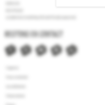
EMPLOIS
BOUTIQUE
LE SERVICE HOSPITALITÉ D'ATTITUDE MANCHE
Restons en contact
L'agence
Nous contacter
Les adhérents
Observatoire