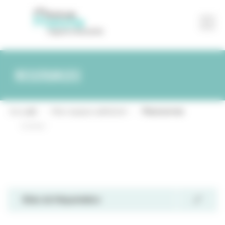
Ressources
Partager
Accueil
-
Mon espace adhérent
-
Ressources
Contact
Bilan de fréquentation