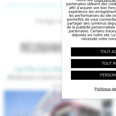
Notre site
https://pro.a
partenaires utilisent des cook
afin d’assurer son bon fonc
expérience (en enregistrant
les performances du site (e
permettre de vous connecter 
Partager cet article
partager des contenus depuis 
de la publicité personnalisée
partenaires. Certains trace
Panneau de gestion des cookies
déposés sur notre site. Le
nécessite votre con
Découvrez
aussi
TOUT A
TOUT R
Agri'Pôle Saint-Hilaire-du-Harcouët
PERSON
Établissement et organisme de formation
|
Prestations de
services
Politique de