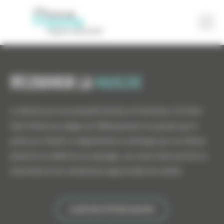
Découvrir la
manche
La Manche est une presqu'île divisée en 8 territoires. Du Mont
Saint-Michel aux plages du Débarquement en passant par la
pointe du Cotentin, le département se distingue par son littoral
préservé, la variété de ses paysages, ses savoir-faire qui font sa
renommée et ses nombreuses opportunités de carrière.
ALLER SUR ATTITUDE MANCHE