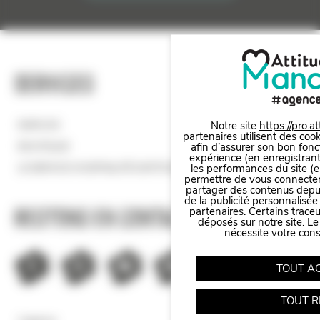
Services
Notre site
https://pro.a
EMPLOIS
partenaires utilisent des cook
afin d’assurer son bon fonc
BOUTIQUE
expérience (en enregistrant
les performances du site (e
LE SERVICE HOSPITALITÉ D'ATTITUDE MANCHE
permettre de vous connecter 
partager des contenus depuis 
de la publicité personnalisée
Restons en contact
partenaires. Certains trace
Panneau de gestion des cookies
déposés sur notre site. Le
nécessite votre con
TOUT A
TOUT R