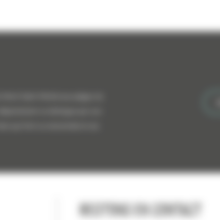
Du Mont Saint-Michel aux plages du
A
 département se distingue par son
-faire qui font sa renommée et ses
Restons en contact