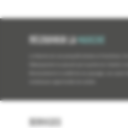
Découvrir la
manche
La Manche est une presqu'île divisée en 8 territoires. 
Débarquement en passant par la pointe du Cotentin, le
littoral préservé, la variété de ses paysages, ses savoir
nombreuses opportunités de carrière.
Services