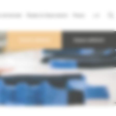
territoriale
Études & Observatoire
Presse
A
A
Devenir adhérent
Espace adhérent