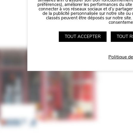
similaires afin d’assurer son bon fonctionnement
préférences), améliorer les performances du site
connecter à vos réseaux sociaux et d’y partager 
de la publicité personnalisée sur notre site ou
classés peuvent être déposés sur notre site.
consentemen
TOUT ACCEPTER
TOUT R
Politique de