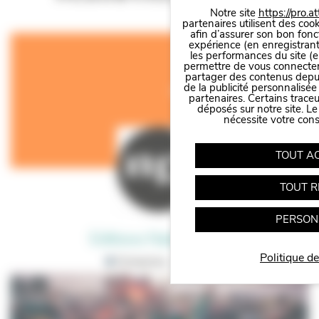
Notre site
https://pro.a
partenaires utilisent des cook
afin d’assurer son bon fonc
expérience (en enregistrant
les performances du site (e
permettre de vous connecter 
partager des contenus depuis 
de la publicité personnalisée
partenaires. Certains trace
Panneau de gestion des cookies
déposés sur notre site. Le
nécessite votre con
TOUT A
TOUT R
PERSON
Editions Nationale 13
Politique de
Entreprises
|
Médias