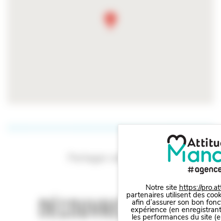
Partager cet article
Notre site
https://pro.a
partenaires utilisent des cook
Découvrez
aussi
afin d’assurer son bon fonc
expérience (en enregistrant
les performances du site (e