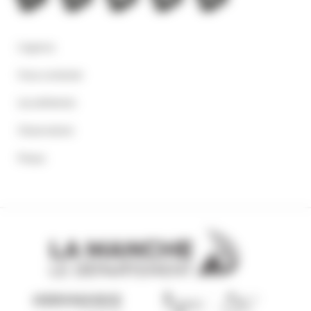
L'agence
Nous contacter
Les adhérents
Observatoire
Presse