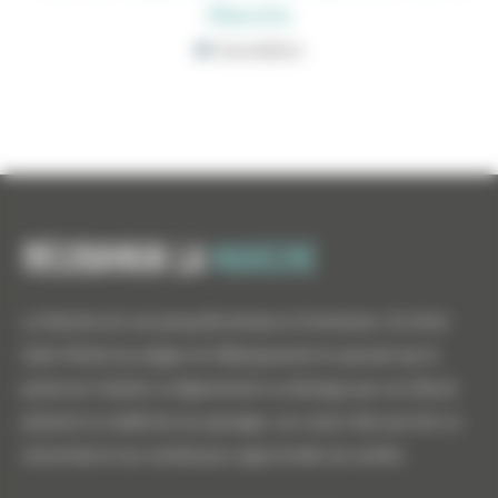
Manche
Associations
Découvrir la
manche
La Manche est une presqu'île divisée en 8 territoires. Du Mont
Saint-Michel aux plages du Débarquement en passant par la
pointe du Cotentin, le département se distingue par son littoral
préservé, la variété de ses paysages, ses savoir-faire qui font sa
renommée et ses nombreuses opportunités de carrière.