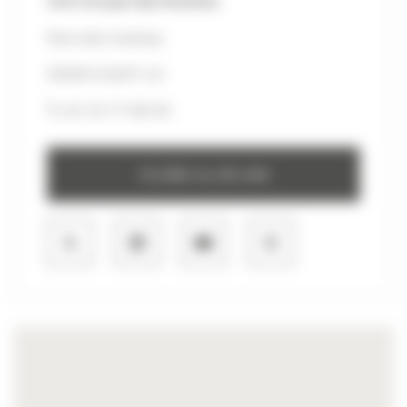
SAS Groupe Seb Moulinex
Rue Léon Jouhaux
50000 SAINT-LO
02 33 77 66 00
Accéder au site web