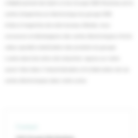
L’établissement de Saint-Lô du Groupe SEB Moulinex est le
centre d’expertise en électronique du groupe SEB.
Grâce à l’expertise de notre bureau d’étude, nous
concevons et développons des cartes électroniques à forte
valeur ajoutée à destination des produits du groupe.
L’autre atout de notre site industriel, repose sur notre
savoir-faire dans l’industrialisation et la fabrication de ces
cartes électroniques dans notre usine.
Contact