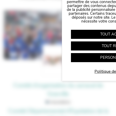
permettre de vous connecter 
partager des contenus depuis 
de la publicité personnalisée
partenaires. Certains trace
Panneau de gestion des cookies
déposés sur notre site. Le
nécessite votre con
TOUT A
TOUT R
PERSON
Politique de
Comité d'organisation du carnaval de
Granville
Associations
Comité Départemental d’Equitation de la