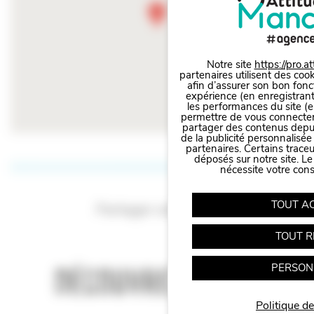
Notre site
https://pro.a
partenaires utilisent des cook
afin d’assurer son bon fonc
expérience (en enregistrant
les performances du site (e
permettre de vous connecter 
partager des contenus depuis 
de la publicité personnalisée
partenaires. Certains trace
Panneau de gestion des cookies
déposés sur notre site. Le
nécessite votre con
TOUT A
Partager cet article
TOUT R
Découvrez
aussi
PERSON
Politique de