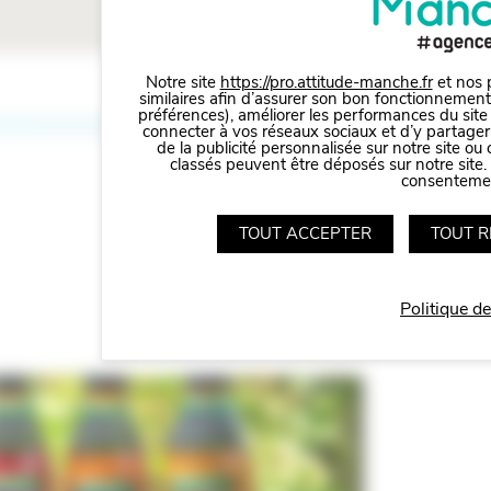
Notre site
https://pro.attitude-manche.fr
et nos p
similaires afin d’assurer son bon fonctionnement
préférences), améliorer les performances du site
connecter à vos réseaux sociaux et d’y partager 
de la publicité personnalisée sur notre site ou
classés peuvent être déposés sur notre site.
consentemen
TOUT ACCEPTER
TOUT R
Politique de