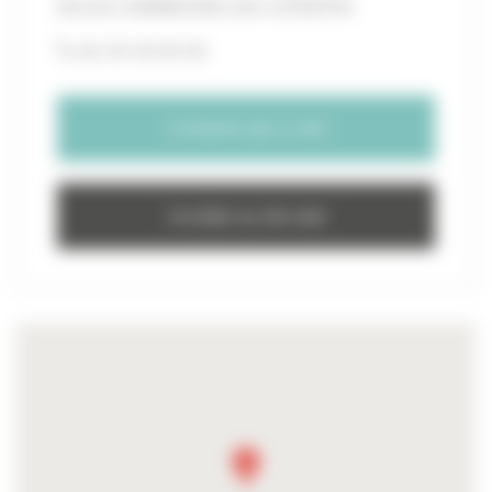
50130 CHERBOURG-EN-COTENTIN
02 33 43 04 25
Contacter par e-mail
Accéder au site web