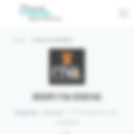
Accueil
-
Groupe FIVA (SOGEIVA)
Partager
Contact
Groupe FIVA (SOGEIVA)
Entreprises
|
Industrie
|
CHERBOURG-EN-
COTENTIN