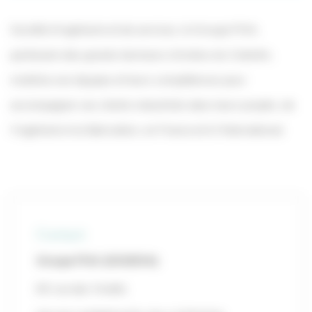
Société d’ingénierie et de services, le Groupe FIVA,
partenaire des grands donneurs d’ordres du Cotentin,
mobilise ses équipes et leurs compétences pour
accompagner ses clients industriels dans leurs projets, de
l’ingénierie à la fabrication, en France et à l’International.
Contact
Groupe FIVA (SOGEIVA)
65 rue des Vindits