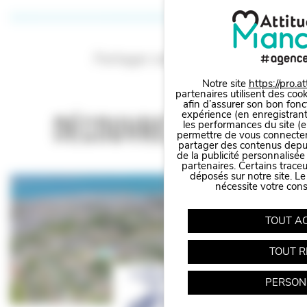
Partager cet article
Notre site
https://pro.a
partenaires utilisent des cook
afin d’assurer son bon fonc
expérience (en enregistrant
Découvrez
aussi
les performances du site (e
permettre de vous connecter 
partager des contenus depuis 
de la publicité personnalisée
partenaires. Certains trace
Panneau de gestion des cookies
déposés sur notre site. Le
nécessite votre con
TOUT A
TOUT R
PERSON