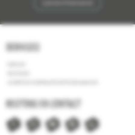
ALLER SUR ATTITUDE MANCHE
Services
EMPLOIS
BOUTIQUE
LE SERVICE HOSPITALITÉ D'ATTITUDE MANCHE
Restons en contact