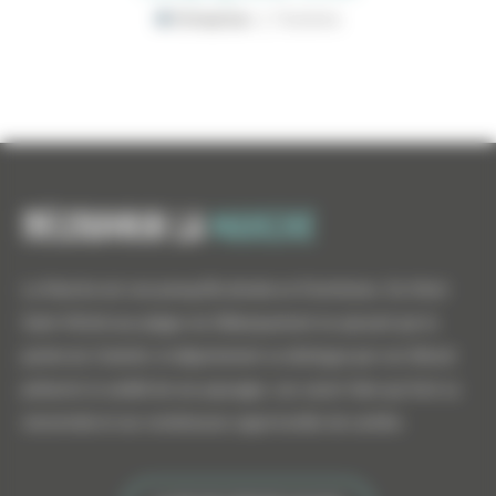
Entreprises
|
Tourisme
Découvrir la
manche
La Manche est une presqu'île divisée en 8 territoires. Du Mont
Saint-Michel aux plages du Débarquement en passant par la
pointe du Cotentin, le département se distingue par son littoral
préservé, la variété de ses paysages, ses savoir-faire qui font sa
renommée et ses nombreuses opportunités de carrière.