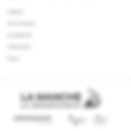
L'agence
Nous contacter
Les adhérents
Observatoire
Presse