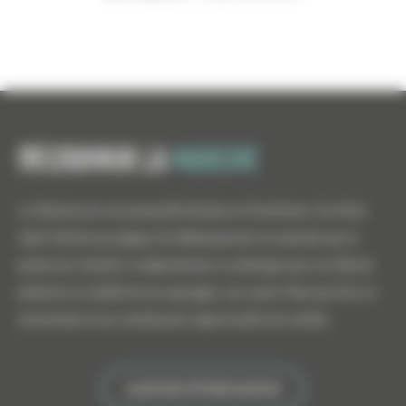
Découvrir la
manche
La Manche est une presqu'île divisée en 8 territoires. Du Mont
Saint-Michel aux plages du Débarquement en passant par la
pointe du Cotentin, le département se distingue par son littoral
préservé, la variété de ses paysages, ses savoir-faire qui font sa
renommée et ses nombreuses opportunités de carrière.
ALLER SUR ATTITUDE MANCHE