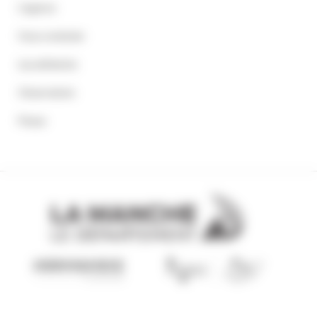
L'agence
Nous contacter
Les adhérents
Observatoire
Presse