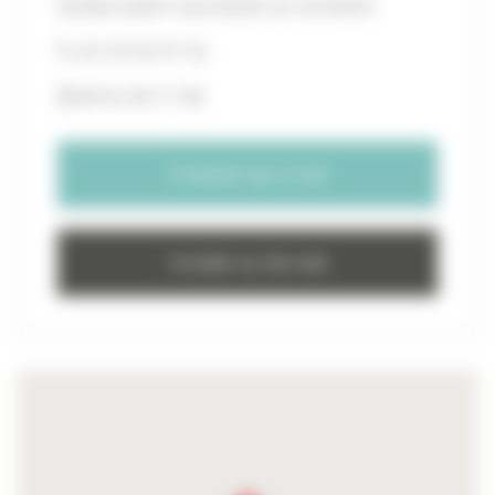
50390 SAINT-SAUVEUR-LE-VICOMTE
02 33 52 57 42
06 61 06 77 48
Contacter par e-mail
Accéder au site web