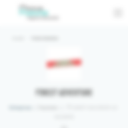
Accueil
-
Forest Adventure
Partager
Contact
Forest Adventure
Entreprises
|
Tourisme
|
SAINT-SAUVEUR-LE-
VICOMTE