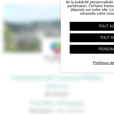
de la publicité personnalisée
partenaires. Certains trace
Panneau de gestion des cookies
déposés sur notre site. Le
nécessite votre con
TOUT A
TOUT R
PERSON
Politique de
Communauté de Communes Villedieu
Intercom
Collectivités
Chevaliers d'Argouges
Entreprises
|
Agro-alimentaire