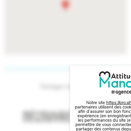
Partager cet article
Notre site
https://pro.a
partenaires utilisent des cook
Découvrez
aussi
afin d’assurer son bon fonc
expérience (en enregistrant
les performances du site (e
permettre de vous connecter 
partager des contenus depuis 