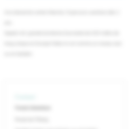
Accrobranche centre Manche, 9 parcours aventure dès 2
ans.
Speed-roll, grande tyrolienne tournante de 420 mètre de
long unique en Europe.Faites le vol comme un oiseau seul
ou en tandem.
Contact
Forest Adventure
Route de l'Etang